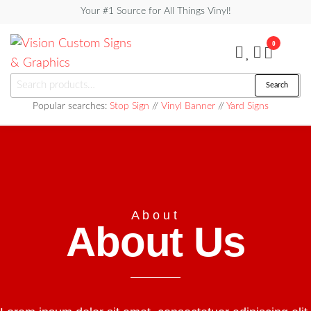
Your #1 Source for All Things Vinyl!
0
Vision
Search
Custom
Popular searches:
Stop Sign
//
Vinyl Banner
//
Yard Signs
Signs &
Graphics
About
About Us